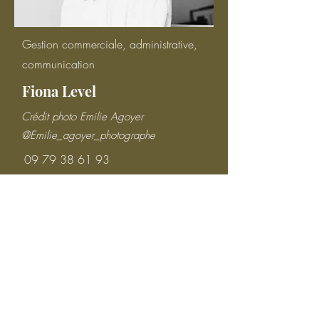
Gestion commerciale, administrative,
communication
Fiona Level
Crédit photo Emilie Agoyer
@Emilie_agoyer_photographe
09 79 38 61 93